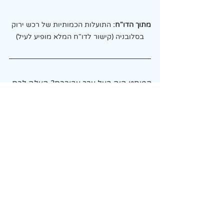
מתוך הדו"ח:
 התועלות הכמותיות של רכש ירוק 
בסלובניה (קישור לדו"ח המלא מופיע לעיל)
הפוסט היה בעל ערך עבורכם? העלה לכם 
שאלות? הרהורים? תובנות? מוזמנות 
ומוזמנים לכתוב לנו בתגובה כאן למטה או 
במייל: 
Contact@AyanaVision.com
.
ואם נראה לכם שהפוסט יכול לעניין או 
להועיל למישהו שאתם מכירים - תמיד 
אפשר להעביר הלאה.
קיימות במגזר העסקי
הטמעת קיימות בשטח
התייעלות
יצירת חסכונות כלכליים
רכש ירוק
יתרון תחרותי
קיימות במגזר הציבורי
בנייה ירוקה
רכש ירוק