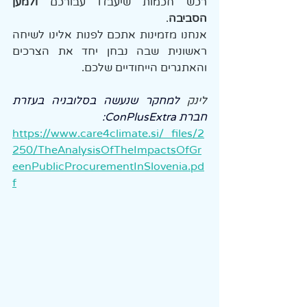
רכש חכמות שיעבדו עבורכם 
ולמען 
הסביבה
.
אנחנו מזמינות אתכם לפנות אלינו לשיחה 
ראשונית שבה נבחן יחד את הצרכים 
והאתגרים הייחודיים שלכם.
לינק 
למחקר שנעשה בסלובניה בעזרת 
חברת ConPlusExtra:
https://www.care4climate.si/_files/2
250/TheAnalysisOfTheImpactsOfGr
eenPublicProcurementInSlovenia.pd
f