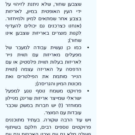
שצבען שחור, שלא ניתנת לזיהוי על 
ידי העין האופטית במיון, לאריזות 
בצבע אחר שמתאים למיון ולמיחזור. 
(אנחנו כצרכנים גם יכולים להעדיף 
לקנות מוצרים באריזות שצבען אינו 
שחור);
כמו כן נעשית עבודה למעבר של 
מפעלים מאריזות עם תווית נייר 
לאריזות בעלות תווית פלסטיק או עם 
הדפסה על האריזה עצמה (תווית 
הנייר סותמת את הפילטרים ואת 
מכונות המיון והגריסה);
פרויקט משמח נוסף נוגע למפעל 
ישראלי שמייצר אריזות שרינק מניילון 
ממוחזר (!) יש חברות במשק שכבר 
עובדות עם המוצר.
ויש עוד הרבה שקורה. בעתיד מתוכננים 
פרויקטים נוספים רבים, חלקם בשיתוף 
פעולה מלא גם עם יצרני האריזות וגם עם 