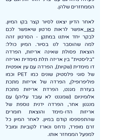
הממחזרים שלהן.
לאחר הדיון יצאנו לסיור קצר בקו המיון. 
כאן 
אפשר לראות סרטון שיאפשר לכם 
לבקר יחד איתנו במתקן - הסרטון זהה 
למה שהוסבר לנו בסיור. המיון כולל: 
הוצאת פסולת שאינה אריזות, הפרדה 
"בליסטית" בין אריזה תלת מימדית ואריזה 
דו מימדית (שקיות), הפרדה עם עין אופטית 
של סוגי פלסטיק שונים כמו PET וכמו 
פוליפרופילן, הפרדה של אריזות מתכת 
בעזרת מגנט, הפרדת אריזות מתכת 
אלומיניום (שמגנט לא עובד עליהן) עם 
מנגנון אחר, הפרדה ידנית נוספת של 
אריזות הדו-מימד והוצאת חומרים 
שהתפספסו קודם במיון. לאחר המיון כל 
זרם מופרד, נדחס ונארז לקוביות ומובל 
למפעל הממחזר אותו.