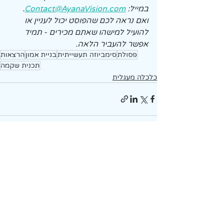
במייל: 
Contact@AyanaVision.com
.
ואם נראה לכם שהפוסט יכול לעניין או 
להועיל למישהו שאתם מכירים - תמיד 
אפשר להעביר הלאה.
פסולת
סימביוזה תעשייתית
בניית אמון
הרצאות
תכנית שקמה
כלכלה מעגלית
פוסטים אחרונים
הצג הכול