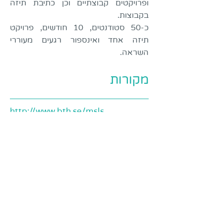
ופרויקטים קבוצתיים וכן כתיבת תיזה
בקבוצות.
כ-50 סטודנטים, 10 חודשים, פרויקט
תיזה אחד ואינספור רגעים מעוררי
השראה.
מקורות
http://www.bth.se/msls
https://www.facebook.com/BTHSu
stainabilityMasters/?fref=ts
הצטרפו לרשימת התפוצה שלנו, לקבלת 
עדכונים על פוסטים חדשים ודברים 
מעניינים שקורים