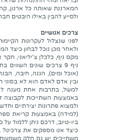
ובריאה ומהי ההתנהלות שלא ת
המארגנת שאותה כל ארגון, קהי
ולסייע להבין באילו היבטים חבר
צרכים אנושיים
לפני שנצלול לעקרונות הקיימו
ולאחר מכן נוכל לבחון כיצד ה
מקס ניף, כלכלן צ'יליאני, חקר
ניף 9 צרכים שונים השווים
(אוכל ומים), הגנה, חיבה, הבנ
ובין אדם לאדם הוא לא בסוגי 
למשל, בתרבות אחת מענה לצו
באמצעות השתייכות לקבוצה דתי
ולמצוא פתרונות יצירתיים וחדש
(למידה) באמצעות קריאת ספרים
ביו-טיוב, דרכם ניתן ללמוד על 
כיצד אנו מספקים את צרכינו? 
משתייכים יש גם חלק משמעותי