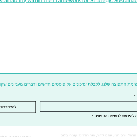
stainability within the Framework for Strategic Sustai
ימת התפוצה שלנו, לקבלת עדכונים על פוסטים חדשים ודברים מעניינים שקו
*
להצטרפות
ה להירשם לרשימת התפוצה
*
ראל, יורם חמו, יותם לידור, אנה רודריגז, עומרי בלום