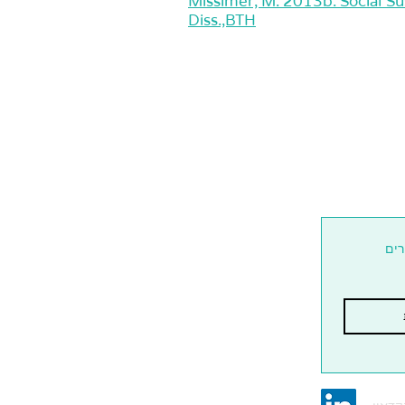
Missimer, M. 2013b. Social Su
Diss.,BTH
רים