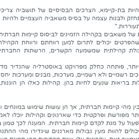
יות בת-קיימא, הצרכים הבסיסיים של תושביה צריכי
חזק ולבנות עצמה על בסיס משאביה העצמיים ולהיות מ
עוררות."
ל משאבים בקהילה הזמינים לביסוס קיימות חברתית: יכו
הפרטים יכולים לתרום למען רווחתם ורווחת הקהילה
; ויכולת קהילתית שמשמעה הקשרים, הרשתות החברתי
תר, פותחה כחלק מפרויקט באוסטרליה שהגדיר מדדים
רשמיים ולא רשמיים, מערכות, מבנים ומערכות יחסים
 בריאות שנעים לחיות בהן. קהילות כאלו הן הוגנות, 
ין מהי קיימות חברתית, אך הן עושות שימוש במונחים 
ר מפורשת ופרקטית כדי שארגונים וקהילות יוכלו ל
עול על מנת לקדם קיימות חברתית. המענה לכך טמון ב
כולים להוות מעין גבולות מארגנים שיגדירו מהי הה