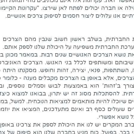
אפשר זאת. עקרונות אלו אינם מכתיבים מהי תמונת ה
לה או חברה יכולים לפתח לאן שירצו. "עקרונות הקיימ
תיים אנו עלולים ליצור חסמים לסיפוק צרכים אנושיים.
ת החברתית, בשלב ראשון חשוב שנבין מהם הצרכים האנ
מערכת החברתית משפיעה על היכולת שלנו לספק אותם.
 את נושא הצרכים האנושיים שנים רבות. במאמר מכונן בו
 בחשיבותם ומשותפים לכלל בני האנוש. הצרכים האוניבר
ה, השתתפות, פנאי, יצירה, זהות וחופש. מסקנתו היתה 
הצרכים, אלא באופן בו הצרכים מקבלים מענה - כלומר 
רך ב'זהות' הוא באמצעות לבוש וסמלים נוספים, וב
ת. להסתכלות מסוג זה יש יתרון, בבואנו למצוא כיצד
ים שיוכלו להיות מותאמים למציאות הנוכחית. למשל, במק
 שעולים כסף רב ואינם מתעדכנים, המציאו את יוזמת 
כל נושא אפשרי.
ברב המקרים יש לנו את היכולת לספק את צרכינו באופן
 בכך. בפועל, כוח מניע בחברה שלנו הוא סיפוק של צ