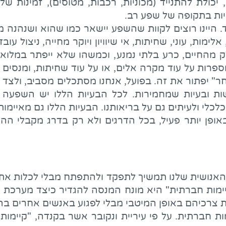
יכולת להתנייד (מכוניות, רכבות, מטוסים), זמינות של
יות בתקופה של שפע רב.
ד. היינו רוצים לקוות שהשפע יישאר כמו שהוא ושנהנה מ
מות, עוני, שחיתות, אי שיוויון ויוקר מחייה, ניצול עובד
ק מהחיים, כרע בלתי נמנע, וכמשהו שלא ייפתר במלואו 
פרות על עוד מקרה אלים, או על עוד שחיתות, ומנסים ל
ר" יפתור את זה. בפועל, אנחנו מסתכלים מסביב, ולצד
ת ובעיות שמחמירות. לכל הבעיות הללו יש השפעה עלי
לי ולעיתים גם על בריאותנו. הבעיות הללו גם מאיימות ע
אופן יותר פעיל, בכל הדרגים ולא רק בדרג מקבלי הה
האנושית שלנו תמשיך לתפקד ולהתפתח מבלי לכלות את
יימות חברתית" היא מונח המנסה להגדיר כיצד מערכת
 צרכיהם באופן המיטבי מבלי לפגוע באנשים אחרים בהו
מות חברתית. על פי עיריית ונקובר אשר בקנדה, "קיימ