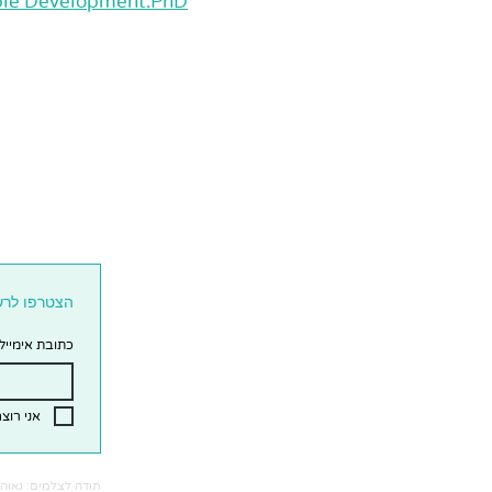
nable Development.PhD
הצטרפו לרש
כתובת אימייל
אני רוצ
תודה לצלמים: נאוה ה