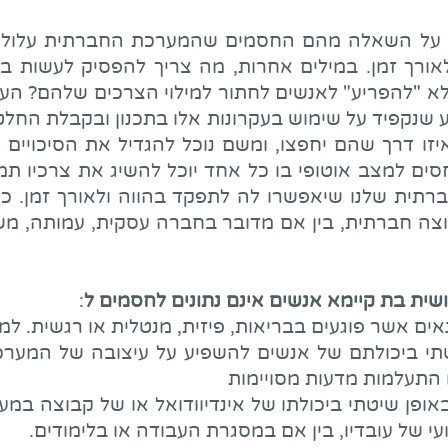
 על השאלה מהם החסמים שהמערכת החברתית עלולה 
רך זמן. במילים אחרות, מה צריך להפסיק לעשות באופ
לא "להפריע" לאנשים לחתור למילוי הצרכים שלהם? העק
 שנקפיד על שימוש בעקרונות אלו בתכנון ובקבלת החלטו
ו דרך שהם יחפצו, ומשם נוכל להגדיל את הסיכויים ש
יחסים למצב אוטופי בו כל אחד יוכל להשיג את צרכיו 
תית שלנו שיאפשרו לה לתפקד בהווה ולאורך זמן. כאמ
קבוצה חברתית, בין אם מדובר בחברה עסקית, עמותה, מ
ית בת קיימא אנשים אינם נתונים לחסמים ל
:
ים אשר פוגעים בבריאות, פיזית, מנטלית או רגשית. ל
טתי ביכולתם של אנשים להשפיע על עיצובה של המער
 התעלמות מדעות מסויימות
אופן שיטתי ביכולתו של אינדיוודואל או של קבוצה במ
 של עובדיו, בין אם במסגרת העבודה או בלימודים.