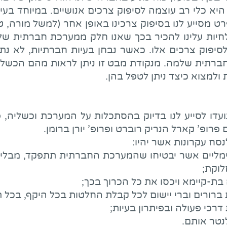
היא כלי רב עוצמה לסיפוק צרכים אנושיים. במיוחד בעיד
ט מסייע לנו בסיפוק צרכינו באופן אחר (למשל מורה, 
חיות עלינו להכיר בכך שאנו חלק ממערכת חברתית של
יפוק צרכים אלו. כאשר נבחן בעיות חברתיות, לא נתבו
ברתית שלמה. מנקודת מבט זו ניתן לראות מהם הכשל
למצוא כיצד ניתן לטפל בהן.
עדו לסייע לנו בדיוק בהסתכלות על המערכת וכשליה,
פרופ' קארל הנריק רוברט ופרופ' יורן ברומן.
סח עקרונות אשר יהיו:
ינימליים אשר יבטיחו שהמערכת החברתית תתפקד, מבלי 
לוקת;
בת-קיימא ויכסו את כל הכרוך בכך;
ת ברורים וברי יישום לכל קבלת החלטות בכל היקף, בכל 
 דרכי פעולה ובפיתרון בעיות;
נטר אותם.