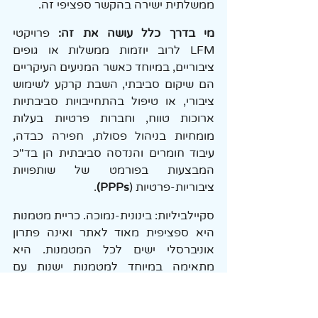
ממשלתית ישירה בהקשר ספציפי זה.
מי בדרך כלל עושה את זה:
 פרויקטי 
LFM לרוב יוזמות ממשלות או גופים 
ציבוריים, במיוחד כאשר המניעים העיקריים 
הם שיקום סביבתי, השבת קרקע לשימוש 
ציבורי, או טיפול בהתחייבויות סביבתיות 
ארוכות טווח,
וחברות פרטיות בעלות 
מומחיות בניהול פסולת, חפירה כבדה, 
עיבוד חומרים והנדסה סביבתית הן בד"כ 
המבצעות בפורמט של שותפויות 
ציבוריות-פרטיות (
PPPs)
. 
סקיילביליות: בינונית-נמוכה. כריית מטמנות 
היא ספציפית מאוד לאתר ואינה פתרון 
אוניברסלי ישים לכל המטמנות. היא 
מתאימה במיוחד למטמנות ישנות עם 
סבירות גבוהה להכיל חומרים יקרי ערך 
(לדוגמה, אלו שקיבלו כמויות משמעותיות 