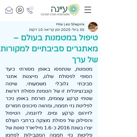
Hila Leo Shapira
30 ביולי 2025
זמן קריאה 10 דקות
טיפול במטמנות בעולם –
מאתגרים סביבתיים למקורות
של ערך
מטמנות, שנתפסו באופן מסורתי כיעד 
הסופי לפסולת שלנו, מייצגות אתגר 
סביבתי גלובלי משמעותי. שיטה 
קונבנציונלית זו של הטמנת פסולת דורשת 
שטחי קרקע עצומים, תורמת באופן ניכר 
לפליטת גזי חממה, ומהווה סיכונים חמורים 
לזיהום קרקע ומים
.
 לדוגמה, הטיפול 
והסילוק של פסולת מוצקה ברחבי העולם 
יצרו בשנת 2016 כ-1.6 מיליארד טונות של 
פליטות גזי חממה המקבילות לפחמן 