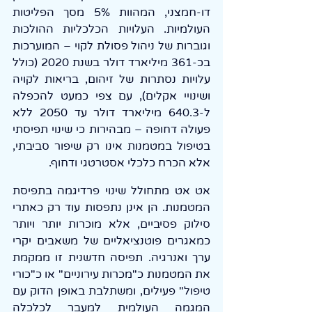
דו-חמצני, המהוות 5% מסך הפליטות 
העולמיות. העלויות הכלכליות ההולכות 
וגוברות של ניהול פסולת לקוי – המוערכות 
בכ-361 מיליארד דולר בשנת 2020 (כולל 
עלויות נסתרות של זיהום, בריאות לקויה 
ושינויי אקלים), עם צפי כמעט להכפלה 
ל-640.3 מיליארד דולר עד 2050 ללא 
פעולה דחופה – מבהירות כי שינוי תפיסתי 
בטיפול במטמנות אינו רק שיפור סביבתי, 
אלא הכרח כלכלי אסטרטגי ודחוף.
אט אט מתחולל שינוי פרדיגמה בתפיסת 
המטמנות. הן אינן נתפסות עוד רק כאתרי 
סילוק פסיביים, אלא מוכרות יותר ויותר 
כמאגרים פוטנציאליים של משאבים יקרי 
ערך ואנרגיה. תפיסה חדשנית זו ממקמת 
את המטמנות כ"מכרות עירוניים" או כ"כורי 
טיפול" פעילים, ומשתלבת באופן הדוק עם 
המגמה העולמית למעבר לכלכלה 