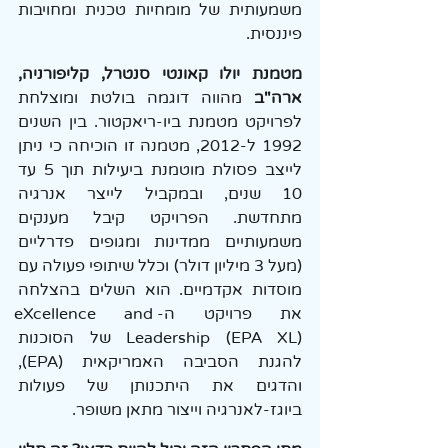
משמעותית של מומחיות טכנית ומחויבות 
פיננסית.
מטמנת יולו קאונטי סנטרל, קליפורניה, 
ארה"ב 
מהווה דוגמה בולטת ומוצלחת 
לפרויקט מטמנת ביו-ריאקטור. בין השנים 
1992 ל-2012, מטמנה זו הוכיחה כי ניתן 
לייצב פסולת מוטמנת ביעילות תוך 5 עד 
10 שנים, ובמקביל לייצר אנרגיה 
מתחדשת. הפרויקט קיבל מענקים 
משמעותיים ממדינות ומגופים פדרליים 
(מעל 3 מיליון דולר) וכלל שיתופי פעולה עם 
מוסדות אקדמיים. הוא השלים בהצלחה 
את פרויקט ה-eXcellence and 
Leadership (EPA XL) של הסוכנות 
להגנת הסביבה האמריקאית (EPA), 
והדגים את היתכנותן של פעולות 
ביוגז-לאנרגיה וייצור מתאן משופר.