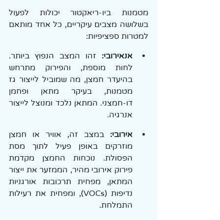
מטמנות ביו-ריאקטור יכולות לפעול 
בשלושה מצבים עיקריים, כל אחד מותאם 
למטרות ספציפיות:
אנאירובי:
 זהו המצב הנפוץ ביותר. 
לחות מוספת, והפירוק מתרחש 
בהיעדר חמצן, מה שמוביל לייצור גז 
מטמנות, בעיקר מתאן ופחמן 
דו-חמצני. המתאן נלכד ומנוצל לייצור 
אנרגיה.
אירובי: 
במצב זה, אוויר או חמצן 
מוזרקים באופן פעיל לתוך מסת 
הפסולת. נוכחות החמצן מקדמת 
פירוק אירובי מהיר, הממזער את ייצור 
המתאן, מפחית תרכובות אורגניות 
נדיפות (VOCs), ומפחית את רעילות 
התמלחת.