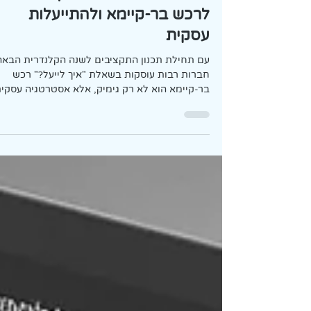
מטמון ירוק בתקציב: איך להפוך
את הרכש הארגוני למנוף צמיחה
לרכש בר-קיימא ולהתייעלות
עסקית
עם תחילת תכנון התקציבים לשנה הקלנדרית הבאה
חברות רבות עוסקות בשאלת "איך לייעל?" רכש
בר-קיימא הוא לא רק גימיק, אלא אסטרטגיה עסקי
חכמה. מעבר לתועלות החברתיות והסביבתיות,
לרכש בר-קיימא יש יתרונות כלכליים ישירים: הוא
יכול להוביל לחיסכון ניכר בעלויות תפעול ארוכות
טווח (חשמל, מים), ולשפר את התדמית והמוניטין 
הארגון.